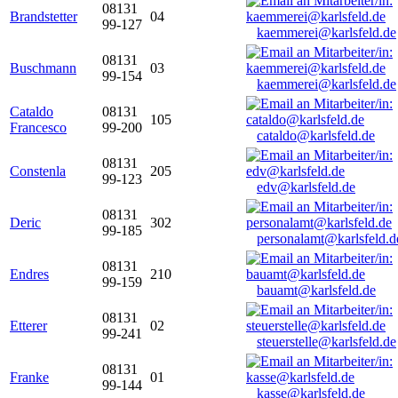
08131
Brandstetter
04
99-127
kaemmerei@karlsfeld.de
08131
Buschmann
03
99-154
kaemmerei@karlsfeld.de
Cataldo
08131
105
Francesco
99-200
cataldo@karlsfeld.de
08131
Constenla
205
99-123
edv@karlsfeld.de
08131
Deric
302
99-185
personalamt@karlsfeld.d
08131
Endres
210
99-159
bauamt@karlsfeld.de
08131
Etterer
02
99-241
steuerstelle@karlsfeld.de
08131
Franke
01
99-144
kasse@karlsfeld.de