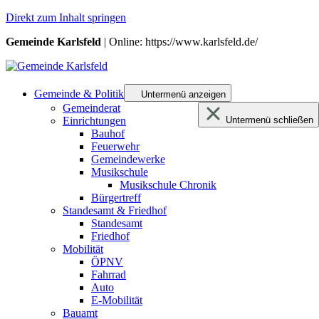
Direkt zum Inhalt springen
Gemeinde Karlsfeld
| Online: https://www.karlsfeld.de/
Gemeinde & Politik
Untermenü anzeigen
Gemeinderat
Einrichtungen
Untermenü schließen
Bauhof
Feuerwehr
Gemeindewerke
Musikschule
Musikschule Chronik
Bürgertreff
Standesamt & Friedhof
Standesamt
Friedhof
Mobilität
ÖPNV
Fahrrad
Auto
E-Mobilität
Bauamt