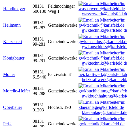
08131
Feldmochinger
Händlmayer
506130
Weg 1
wasserwerk@karlsfeld.d
08131
Heilmann
Gemeindewerke
99-283
gwktechnik@karlsfeld.d
08131
Kaczenski
Gemeindewerke
99-281
gwkanschluss@karlsfeld
08131
Königbauer
Gemeindewerke
99-291
gwktechnik@karlsfeld.d
08131
Molter
Parzivalstr. 41
615440
heizkraftwerk@karlsfeld
08131
Morello-Helfer
Gemeindewerke
99-288
gwkbuchhaltung@karlsfe
08131
Oberbauer
Hochstr. 190
91203
klaeranlage@karlsfeld.d
08131
Peisl
Gemeindewerke
99-285