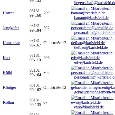
99-155
liegenschaft@karlsfeld.d
08131
Hotzan
209
99-160
bauamt@karlsfeld.de
08131
Jengkofer
302
99-184
personalamt@karlsfeld.d
08131
Karaarslan
Ohmstraße 12
99-167
tiefbau@karlsfeld.de
08131
Kast
206
99-110
edv@karlsfeld.de
08131
Kölbl
302
99-164
personalamt@karlsfeld.d
08131
Königer
Ohmstraße 12
99-162
gebaeudemanagement@ka
08131
Kothai
07
99-135
ewo@karlsfeld.de
08131