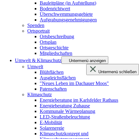
Bauleitpläne (in Aufstellung)
Bodenrichtwert
Überschwemmungsgebiete
Aufgrabungsgenehmigungen
Spenden
Ortsportrait
Ortsbeschreibung
Ortsplan
Ortsgeschichte
Mitgliedschaften
Umwelt & Klimaschutz
Untermenü anzeigen
Umwelt
Blühflächen
Untermenü schließen
Ausgleichsflächen
"Neues Leben im Dachauer Moos"
Patenschaften
Klimaschutz
Energieberatung im Karlsfelder Rathaus
Energieberatung Zuhause
Kommunale Wärmeplanung
LED-Straßenbeleuchtung
E-Mobilität
Solarenergie
Klimaschutzkonzept und