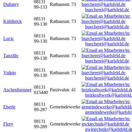
08131
Dubarry
Rathausstr. 73
99-133
buecherei@karlsfeld.de
08131
Küblböck
Rathausstr. 73
99-130
buecherei@karlsfeld.de
08131
Lucic
Rathausstr. 73
99-130
buecherei@karlsfeld.de
08131
Tanzillo
Rathausstr. 73
99-130
buecherei@karlsfeld.de
08131
Vulpio
Rathausstr. 73
99-130
buecherei@karlsfeld.de
08131
Aschenbrenner
Parzivalstr. 41
615440
heizkraftwerk@karlsfeld
08131
Eberle
Gemeindewerke
99-287
gemeindewerke@karlsfe
08131
Flory
Gemeindewerke
99-289
gwktechnik@karlsfeld.d