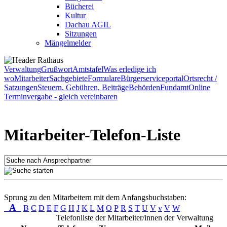
Bücherei
Kultur
Dachau AGIL
Sitzungen
Mängelmelder
Verwaltung
Grußwort
Amtstafel
Was erledige ich
wo
Mitarbeiter
Sachgebiete
Formulare
Bürgerserviceportal
Ortsrecht /
Satzungen
Steuern, Gebühren, Beiträge
Behörden
Fundamt
Online
Terminvergabe - gleich vereinbaren
Mitarbeiter-Telefon-Liste
Sprung zu den Mitarbeitern mit dem Anfangsbuchstaben:
A
B
C
D
E
F
G
H
J
K
L
M
O
P
R
S
T
U
V
v
V
W
Telefonliste der Mitarbeiter/innen der Verwaltung