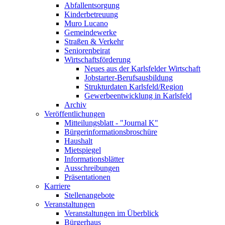
Abfallentsorgung
Kinderbetreuung
Muro Lucano
Gemeindewerke
Straßen & Verkehr
Seniorenbeirat
Wirtschaftsförderung
Neues aus der Karlsfelder Wirtschaft
Jobstarter-Berufsausbildung
Strukturdaten Karlsfeld/Region
Gewerbeentwicklung in Karlsfeld
Archiv
Veröffentlichungen
Mitteilungsblatt - "Journal K"
Bürgerinformationsbroschüre
Haushalt
Mietspiegel
Informationsblätter
Ausschreibungen
Präsentationen
Karriere
Stellenangebote
Veranstaltungen
Veranstaltungen im Überblick
Bürgerhaus