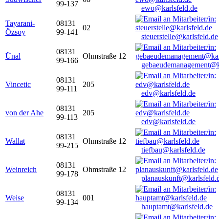
99-137
ewo@karlsfeld.de
Tayarani-
08131
02
Özsoy
99-141
steuerstelle@karlsfeld.de
08131
Ünal
Ohmstraße 12
99-166
gebaeudemanagement@ka
08131
Vincetic
205
99-111
edv@karlsfeld.de
08131
von der Ahe
205
99-113
edv@karlsfeld.de
08131
Wallat
Ohmstraße 12
99-215
tiefbau@karlsfeld.de
08131
Weinreich
Ohmstraße 12
99-178
planauskunft@karlsfeld.
08131
Weise
001
99-134
hauptamt@karlsfeld.de