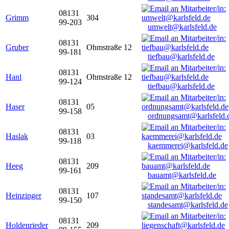
08131
Grimm
304
99-203
umwelt@karlsfeld.de
08131
Gruber
Ohmstraße 12
99-181
tiefbau@karlsfeld.de
08131
Hanl
Ohmstraße 12
99-124
tiefbau@karlsfeld.de
08131
Haser
05
99-158
ordnungsamt@karlsfeld.
08131
Haslak
03
99-118
kaemmerei@karlsfeld.de
08131
Heeg
209
99-161
bauamt@karlsfeld.de
08131
Heinzinger
107
99-150
standesamt@karlsfeld.de
08131
Holdenrieder
209