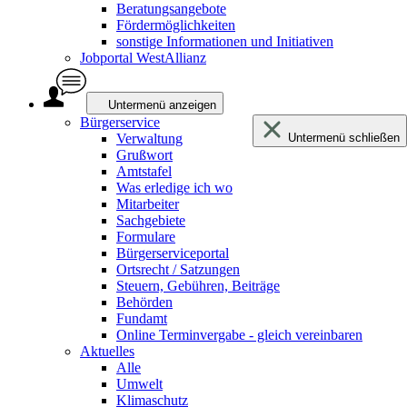
Beratungsangebote
Fördermöglichkeiten
sonstige Informationen und Initiativen
Jobportal WestAllianz
Untermenü anzeigen
Bürgerservice
Verwaltung
Untermenü schließen
Grußwort
Amtstafel
Was erledige ich wo
Mitarbeiter
Sachgebiete
Formulare
Bürgerserviceportal
Ortsrecht / Satzungen
Steuern, Gebühren, Beiträge
Behörden
Fundamt
Online Terminvergabe - gleich vereinbaren
Aktuelles
Alle
Umwelt
Klimaschutz