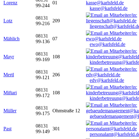
Lorenz
01
99-244
kasse@karlsfeld.de
08131
Lotz
209
99-216
liegenschaft@karlsfeld.d
08131
Mählich
07
99-136
ewo@karlsfeld.de
08131
Mayr
108
99-169
kinderbetreuung@karlsfe
08131
Mertl
206
99-121
edv@karlsfeld.de
08131
Miftari
108
99-172
kinderbetreuung@karlsfe
08131
Müller
Ohmstraße 12
99-175
gebaeudemanagement@ka
08131
Past
301
99-149
personalamt@karlsfeld.d