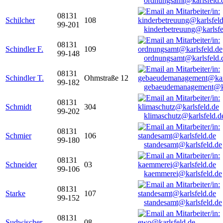
ordnungsamt@karlsfeld.
08131
Schilcher
108
99-201
kinderbetreuung@karlsfe
08131
Schindler F.
109
99-148
ordnungsamt@karlsfeld.
08131
Schindler T.
Ohmstraße 12
99-182
gebaeudemanagement@ka
08131
Schmidt
304
99-202
klimaschutz@karlsfeld.d
08131
Schmier
106
99-180
standesamt@karlsfeld.de
08131
Schneider
03
99-106
kaemmerei@karlsfeld.de
08131
Starke
107
99-152
standesamt@karlsfeld.de
08131
Sudwischer
08