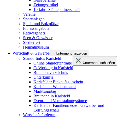
Reiseberichte
Zeitungsartikel
10 Jahre Städtepartnerschaft
Vereine
Sportanlagen
Spiel- und Bolzplätze
Fitnessangebote
Radwegenetz
Seen & Gewässer
Siedlerfest
Heimatmuseum
Wirtschaft & Gewerbe
Untermenü anzeigen
Standortinfos Karlsfeld
Online Standortanfrage
Untermenü schließen
CoWorking in Karlsfeld
Branchenverzeichnis
Unterkünfte
Karlsfelder Einkaufsgutschein
Karlsfelder Wochenmarkt
Marktsonntag
Breitband in Karlsfeld
Event- und Veranstaltungsräume
Karlsfelder Familienmesse - Gewerbe- und
Leistungsschau
Wirtschaftsförderung