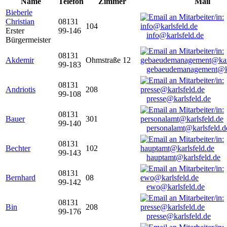
Name
Telefon
Zimmer
Mail
Bieberle
Christian
08131
104
Erster
99-146
info@karlsfeld.de
Bürgermeister
08131
Akdemir
Ohmstraße 12
99-183
gebaeudemanagement@ka
08131
Andriotis
208
99-108
presse@karlsfeld.de
08131
Bauer
301
99-140
personalamt@karlsfeld.d
08131
Bechter
102
99-143
hauptamt@karlsfeld.de
08131
Bernhard
08
99-142
ewo@karlsfeld.de
08131
Bin
208
99-176
presse@karlsfeld.de