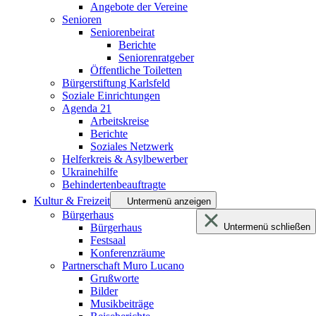
Angebote der Vereine
Senioren
Seniorenbeirat
Berichte
Seniorenratgeber
Öffentliche Toiletten
Bürgerstiftung Karlsfeld
Soziale Einrichtungen
Agenda 21
Arbeitskreise
Berichte
Soziales Netzwerk
Helferkreis & Asylbewerber
Ukrainehilfe
Behindertenbeauftragte
Kultur & Freizeit
Untermenü anzeigen
Bürgerhaus
Bürgerhaus
Untermenü schließen
Festsaal
Konferenzräume
Partnerschaft Muro Lucano
Grußworte
Bilder
Musikbeiträge