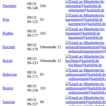
08131
Piperides
104
99-146
sekretariat@karlsfeld.de
08131
Polz
03
99-125
kaemmerei@karlsfeld.de
08131
Radtke
102
99-177
hauptamt@karlsfeld.de
08131
Reichelt
Ohmstraße 12
99-179
gebaeudemanagement@ka
08131
Reichl
Ohmstraße 12
99-153
hochbau@karlsfeld.de
08131
Rubicone
05
99-171
ordnungsamt@karlsfeld.
08131
Rustler
110
99-156
ordnungsamt@karlsfeld.
08131
Sansone
06
99-157