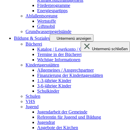
Klimaschutzmanagement
Förderprogramme
Energiespartipps
Abfallentsorgung
Wertstoffe
Giftmobil
Grundwasserpegelstände
Bildung & Soziales
Untermenü anzeigen
Bücherei
Katalog / Leserkonto / Onleihe netBIB24
Untermenü schließen
Termine in der Bücherei
Wichtige Informationen
Kindertagesstätten
Allgemeines / Ansprechpartner
Finanzierung der Kindertagesstätten
1-3-jährige Kinder
3-6-jährige Kinder
Schulkinder
Schulen
VHS
Jugend
Jugendarbeit der Gemeinde
Referentin für Jugend und Bildung
Jugendrat
Angebote der Kirchen