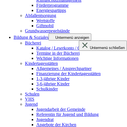
Klimaschutzmanagement
Förderprogramme
Energiespartipps
Abfallentsorgung
Wertstoffe
Giftmobil
Grundwasserpegelstände
Bildung & Soziales
Untermenü anzeigen
Bücherei
Katalog / Leserkonto / Onleihe netBIB24
Untermenü schließen
Termine in der Bücherei
Wichtige Informationen
Kindertagesstätten
Allgemeines / Ansprechpartner
Finanzierung der Kindertagesstätten
1-3-jährige Kinder
3-6-jährige Kinder
Schulkinder
Schulen
VHS
Jugend
Jugendarbeit der Gemeinde
Referentin für Jugend und Bildung
Jugendrat
Angebote der Kirchen