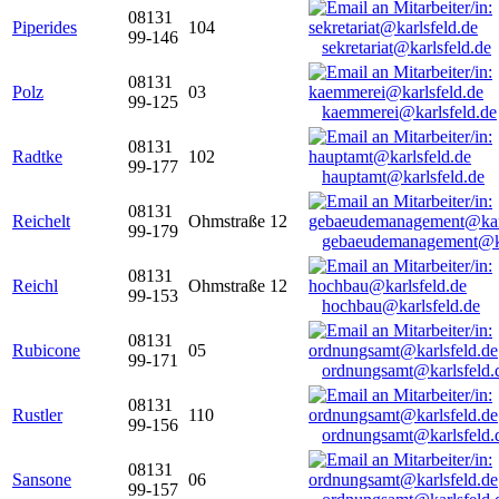
08131
Piperides
104
99-146
sekretariat@karlsfeld.de
08131
Polz
03
99-125
kaemmerei@karlsfeld.de
08131
Radtke
102
99-177
hauptamt@karlsfeld.de
08131
Reichelt
Ohmstraße 12
99-179
gebaeudemanagement@ka
08131
Reichl
Ohmstraße 12
99-153
hochbau@karlsfeld.de
08131
Rubicone
05
99-171
ordnungsamt@karlsfeld.
08131
Rustler
110
99-156
ordnungsamt@karlsfeld.
08131
Sansone
06
99-157