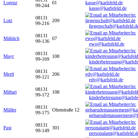
Lorenz
01
99-244
kasse@karlsfeld.de
08131
Lotz
209
99-216
liegenschaft@karlsfeld.d
08131
Mählich
07
99-136
ewo@karlsfeld.de
08131
Mayr
108
99-169
kinderbetreuung@karlsfe
08131
Mertl
206
99-121
edv@karlsfeld.de
08131
Miftari
108
99-172
kinderbetreuung@karlsfe
08131
Müller
Ohmstraße 12
99-175
gebaeudemanagement@ka
08131
Past
301
99-149
personalamt@karlsfeld.d