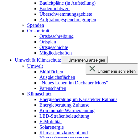
Bauleitpläne (in Aufstellung)
Bodenrichtwert
Überschwemmungsgebiete
Aufgrabungsgenehmigungen
Spenden
Ortsportrait
Ortsbeschreibung
Ortsplan
Ortsgeschichte
Mitgliedschaften
Umwelt & Klimaschutz
Untermenü anzeigen
Umwelt
Blühflächen
Untermenü schließen
Ausgleichsflächen
"Neues Leben im Dachauer Moos"
Patenschaften
Klimaschutz
Energieberatung im Karlsfelder Rathaus
Energieberatung Zuhause
Kommunale Wärmeplanung
LED-Straßenbeleuchtung
E-Mobilität
Solarenergie
Klimaschutzkonzept und