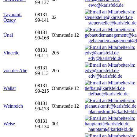
99-137
ewo@karlsfeld.de
Tayarani-
08131
02
Özsoy
99-141
steuerstelle@karlsfeld.de
08131
Ünal
Ohmstraße 12
99-166
gebaeudemanagement@ka
08131
Vincetic
205
99-111
edv@karlsfeld.de
08131
von der Ahe
205
99-113
edv@karlsfeld.de
08131
Wallat
Ohmstraße 12
99-215
tiefbau@karlsfeld.de
08131
Weinreich
Ohmstraße 12
99-178
planauskunft@karlsfeld.
08131
Weise
001
99-134
hauptamt@karlsfeld.de