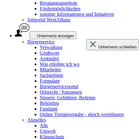
Beratungsangebote
Fördermöglichkeiten
sonstige Informationen und Initiativen
Jobportal WestAllianz
Untermenü anzeigen
Bürgerservice
Verwaltung
Untermenü schließen
Grußwort
Amtstafel
Was erledige ich wo
Mitarbeiter
Sachgebiete
Formulare
Bürgerserviceportal
Ortsrecht / Satzungen
Steuern, Gebühren, Beiträge
Behörden
Fundamt
Online Terminvergabe - gleich vereinbaren
Aktuelles
Alle
Umwelt
Klimaschutz