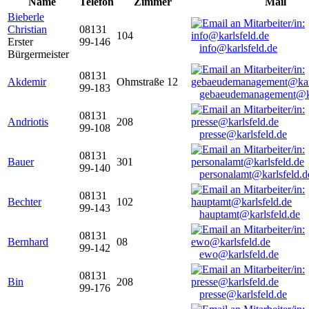
Name
Telefon
Zimmer
Mail
Bieberle
Christian
08131
104
Erster
99-146
info@karlsfeld.de
Bürgermeister
08131
Akdemir
Ohmstraße 12
99-183
gebaeudemanagement@ka
08131
Andriotis
208
99-108
presse@karlsfeld.de
08131
Bauer
301
99-140
personalamt@karlsfeld.d
08131
Bechter
102
99-143
hauptamt@karlsfeld.de
08131
Bernhard
08
99-142
ewo@karlsfeld.de
08131
Bin
208
99-176
presse@karlsfeld.de