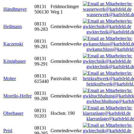
08131
Feldmochinger
Händlmayer
506130
Weg 1
wasserwerk@karlsfeld.d
08131
Heilmann
Gemeindewerke
99-283
gwktechnik@karlsfeld.d
08131
Kaczenski
Gemeindewerke
99-281
gwkanschluss@karlsfeld
08131
Königbauer
Gemeindewerke
99-291
gwktechnik@karlsfeld.d
08131
Molter
Parzivalstr. 41
615440
heizkraftwerk@karlsfeld
08131
Morello-Helfer
Gemeindewerke
99-288
gwkbuchhaltung@karlsfe
08131
Oberbauer
Hochstr. 190
91203
klaeranlage@karlsfeld.d
08131
Peisl
Gemeindewerke
99-285