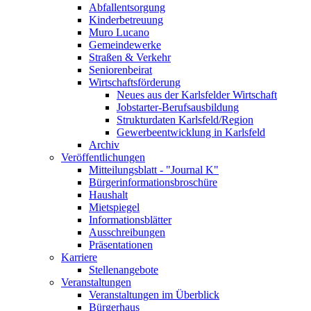
Abfallentsorgung
Kinderbetreuung
Muro Lucano
Gemeindewerke
Straßen & Verkehr
Seniorenbeirat
Wirtschaftsförderung
Neues aus der Karlsfelder Wirtschaft
Jobstarter-Berufsausbildung
Strukturdaten Karlsfeld/Region
Gewerbeentwicklung in Karlsfeld
Archiv
Veröffentlichungen
Mitteilungsblatt - "Journal K"
Bürgerinformationsbroschüre
Haushalt
Mietspiegel
Informationsblätter
Ausschreibungen
Präsentationen
Karriere
Stellenangebote
Veranstaltungen
Veranstaltungen im Überblick
Bürgerhaus