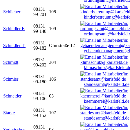
ordnungsamt@karlsfeld.
08131
Schilcher
108
99-201
kinderbetreuung@karlsfe
08131
Schindler F.
109
99-148
ordnungsamt@karlsfeld.
08131
Schindler T.
Ohmstraße 12
99-182
gebaeudemanagement@ka
08131
Schmidt
304
99-202
klimaschutz@karlsfeld.d
08131
Schmier
106
99-180
standesamt@karlsfeld.de
08131
Schneider
03
99-106
kaemmerei@karlsfeld.de
08131
Starke
107
99-152
standesamt@karlsfeld.de
08131
Sudwischer
08