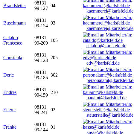
08131
Brandstetter
04
99-127
kaemmerei@karlsfeld.de
08131
Buschmann
03
99-154
kaemmerei@karlsfeld.de
Cataldo
08131
105
Francesco
99-200
cataldo@karlsfeld.de
08131
Constenla
205
99-123
edv@karlsfeld.de
08131
Deric
302
99-185
personalamt@karlsfeld.d
08131
Endres
210
99-159
bauamt@karlsfeld.de
08131
Etterer
02
99-241
steuerstelle@karlsfeld.de
08131
Franke
01
99-144
kasse@karlsfeld.de