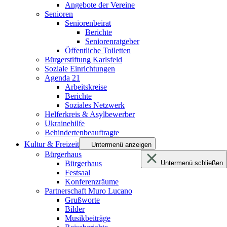
Angebote der Vereine
Senioren
Seniorenbeirat
Berichte
Seniorenratgeber
Öffentliche Toiletten
Bürgerstiftung Karlsfeld
Soziale Einrichtungen
Agenda 21
Arbeitskreise
Berichte
Soziales Netzwerk
Helferkreis & Asylbewerber
Ukrainehilfe
Behindertenbeauftragte
Kultur & Freizeit
Untermenü anzeigen
Bürgerhaus
Bürgerhaus
Untermenü schließen
Festsaal
Konferenzräume
Partnerschaft Muro Lucano
Grußworte
Bilder
Musikbeiträge