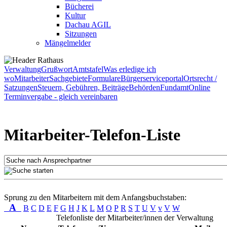
Bücherei
Kultur
Dachau AGIL
Sitzungen
Mängelmelder
Verwaltung
Grußwort
Amtstafel
Was erledige ich
wo
Mitarbeiter
Sachgebiete
Formulare
Bürgerserviceportal
Ortsrecht /
Satzungen
Steuern, Gebühren, Beiträge
Behörden
Fundamt
Online
Terminvergabe - gleich vereinbaren
Mitarbeiter-Telefon-Liste
Sprung zu den Mitarbeitern mit dem Anfangsbuchstaben:
A
B
C
D
E
F
G
H
J
K
L
M
O
P
R
S
T
U
V
v
V
W
Telefonliste der Mitarbeiter/innen der Verwaltung