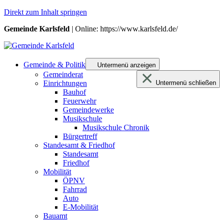
Direkt zum Inhalt springen
Gemeinde Karlsfeld
| Online: https://www.karlsfeld.de/
Gemeinde & Politik
Untermenü anzeigen
Gemeinderat
Einrichtungen
Untermenü schließen
Bauhof
Feuerwehr
Gemeindewerke
Musikschule
Musikschule Chronik
Bürgertreff
Standesamt & Friedhof
Standesamt
Friedhof
Mobilität
ÖPNV
Fahrrad
Auto
E-Mobilität
Bauamt