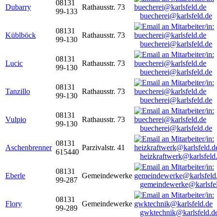
08131
Dubarry
Rathausstr. 73
99-133
buecherei@karlsfeld.de
08131
Küblböck
Rathausstr. 73
99-130
buecherei@karlsfeld.de
08131
Lucic
Rathausstr. 73
99-130
buecherei@karlsfeld.de
08131
Tanzillo
Rathausstr. 73
99-130
buecherei@karlsfeld.de
08131
Vulpio
Rathausstr. 73
99-130
buecherei@karlsfeld.de
08131
Aschenbrenner
Parzivalstr. 41
615440
heizkraftwerk@karlsfeld
08131
Eberle
Gemeindewerke
99-287
gemeindewerke@karlsfe
08131
Flory
Gemeindewerke
99-289
gwktechnik@karlsfeld.d