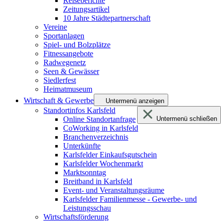
Reiseberichte
Zeitungsartikel
10 Jahre Städtepartnerschaft
Vereine
Sportanlagen
Spiel- und Bolzplätze
Fitnessangebote
Radwegenetz
Seen & Gewässer
Siedlerfest
Heimatmuseum
Wirtschaft & Gewerbe
Untermenü anzeigen
Standortinfos Karlsfeld
Online Standortanfrage
Untermenü schließen
CoWorking in Karlsfeld
Branchenverzeichnis
Unterkünfte
Karlsfelder Einkaufsgutschein
Karlsfelder Wochenmarkt
Marktsonntag
Breitband in Karlsfeld
Event- und Veranstaltungsräume
Karlsfelder Familienmesse - Gewerbe- und
Leistungsschau
Wirtschaftsförderung