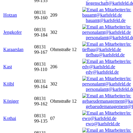
99-155
liegenschaft@karlsfeld.d
08131
Hotzan
209
99-160
bauamt@karlsfeld.de
08131
Jengkofer
302
99-184
personalamt@karlsfeld.d
08131
Karaarslan
Ohmstraße 12
99-167
tiefbau@karlsfeld.de
08131
Kast
206
99-110
edv@karlsfeld.de
08131
Kölbl
302
99-164
personalamt@karlsfeld.d
08131
Königer
Ohmstraße 12
99-162
gebaeudemanagement@ka
08131
Kothai
07
99-135
ewo@karlsfeld.de
08131