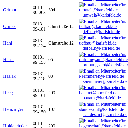
08131
Grimm
304
99-203
umwelt@karlsfeld.de
08131
Gruber
Ohmstraße 12
99-181
tiefbau@karlsfeld.de
08131
Hanl
Ohmstraße 12
99-124
tiefbau@karlsfeld.de
08131
Haser
05
99-158
ordnungsamt@karlsfeld.
08131
Haslak
03
99-118
kaemmerei@karlsfeld.de
08131
Heeg
209
99-161
bauamt@karlsfeld.de
08131
Heinzinger
107
99-150
standesamt@karlsfeld.de
08131
Holdenrieder
209