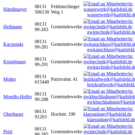
08131
Feldmochinger
Händlmayer
506130
Weg 1
wasserwerk@karlsfeld.d
08131
Heilmann
Gemeindewerke
99-283
gwktechnik@karlsfeld.d
08131
Kaczenski
Gemeindewerke
99-281
gwkanschluss@karlsfeld
08131
Königbauer
Gemeindewerke
99-291
gwktechnik@karlsfeld.d
08131
Molter
Parzivalstr. 41
615440
heizkraftwerk@karlsfeld
08131
Morello-Helfer
Gemeindewerke
99-288
gwkbuchhaltung@karlsfe
08131
Oberbauer
Hochstr. 190
91203
klaeranlage@karlsfeld.d
08131
Peisl
Gemeindewerke
99-285