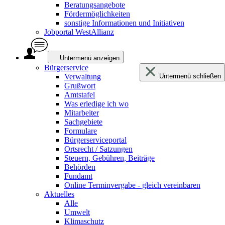
Beratungsangebote
Fördermöglichkeiten
sonstige Informationen und Initiativen
Jobportal WestAllianz
Untermenü anzeigen
Bürgerservice
Verwaltung
Untermenü schließen
Grußwort
Amtstafel
Was erledige ich wo
Mitarbeiter
Sachgebiete
Formulare
Bürgerserviceportal
Ortsrecht / Satzungen
Steuern, Gebühren, Beiträge
Behörden
Fundamt
Online Terminvergabe - gleich vereinbaren
Aktuelles
Alle
Umwelt
Klimaschutz