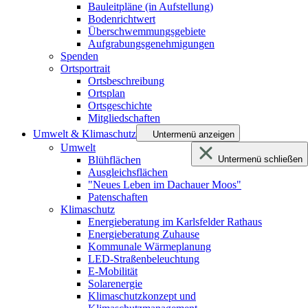
Bauleitpläne (in Aufstellung)
Bodenrichtwert
Überschwemmungsgebiete
Aufgrabungsgenehmigungen
Spenden
Ortsportrait
Ortsbeschreibung
Ortsplan
Ortsgeschichte
Mitgliedschaften
Umwelt & Klimaschutz
Untermenü anzeigen
Umwelt
Blühflächen
Untermenü schließen
Ausgleichsflächen
"Neues Leben im Dachauer Moos"
Patenschaften
Klimaschutz
Energieberatung im Karlsfelder Rathaus
Energieberatung Zuhause
Kommunale Wärmeplanung
LED-Straßenbeleuchtung
E-Mobilität
Solarenergie
Klimaschutzkonzept und