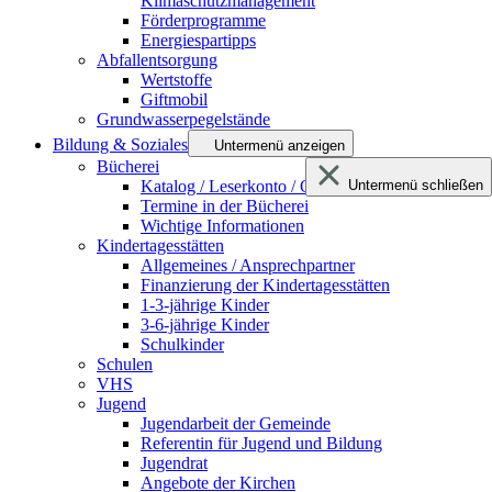
Klimaschutzmanagement
Förderprogramme
Energiespartipps
Abfallentsorgung
Wertstoffe
Giftmobil
Grundwasserpegelstände
Bildung & Soziales
Untermenü anzeigen
Bücherei
Katalog / Leserkonto / Onleihe netBIB24
Untermenü schließen
Termine in der Bücherei
Wichtige Informationen
Kindertagesstätten
Allgemeines / Ansprechpartner
Finanzierung der Kindertagesstätten
1-3-jährige Kinder
3-6-jährige Kinder
Schulkinder
Schulen
VHS
Jugend
Jugendarbeit der Gemeinde
Referentin für Jugend und Bildung
Jugendrat
Angebote der Kirchen