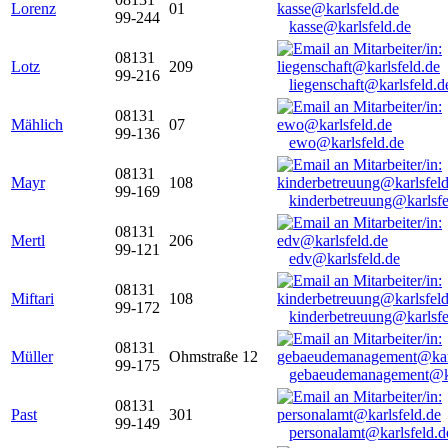
Lorenz
01
99-244
kasse@karlsfeld.de
08131
Lotz
209
99-216
liegenschaft@karlsfeld.d
08131
Mählich
07
99-136
ewo@karlsfeld.de
08131
Mayr
108
99-169
kinderbetreuung@karlsfe
08131
Mertl
206
99-121
edv@karlsfeld.de
08131
Miftari
108
99-172
kinderbetreuung@karlsfe
08131
Müller
Ohmstraße 12
99-175
gebaeudemanagement@ka
08131
Past
301
99-149
personalamt@karlsfeld.d