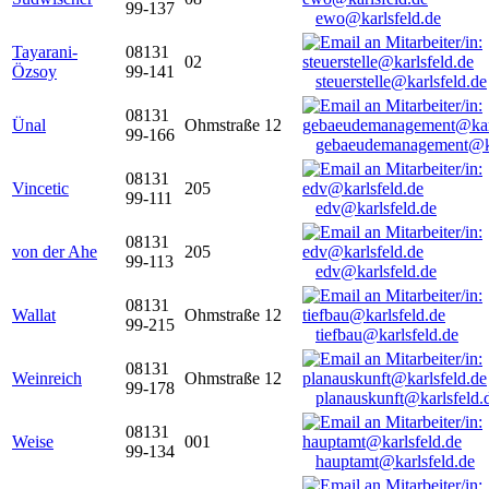
99-137
ewo@karlsfeld.de
Tayarani-
08131
02
Özsoy
99-141
steuerstelle@karlsfeld.de
08131
Ünal
Ohmstraße 12
99-166
gebaeudemanagement@ka
08131
Vincetic
205
99-111
edv@karlsfeld.de
08131
von der Ahe
205
99-113
edv@karlsfeld.de
08131
Wallat
Ohmstraße 12
99-215
tiefbau@karlsfeld.de
08131
Weinreich
Ohmstraße 12
99-178
planauskunft@karlsfeld.
08131
Weise
001
99-134
hauptamt@karlsfeld.de