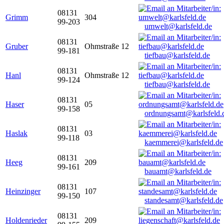
08131
Grimm
304
99-203
umwelt@karlsfeld.de
08131
Gruber
Ohmstraße 12
99-181
tiefbau@karlsfeld.de
08131
Hanl
Ohmstraße 12
99-124
tiefbau@karlsfeld.de
08131
Haser
05
99-158
ordnungsamt@karlsfeld.
08131
Haslak
03
99-118
kaemmerei@karlsfeld.de
08131
Heeg
209
99-161
bauamt@karlsfeld.de
08131
Heinzinger
107
99-150
standesamt@karlsfeld.de
08131
Holdenrieder
209