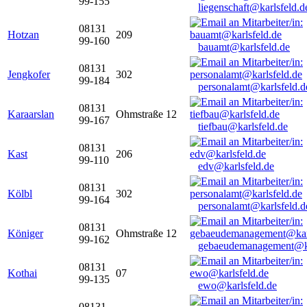
99-155
liegenschaft@karlsfeld.d
08131
Hotzan
209
99-160
bauamt@karlsfeld.de
08131
Jengkofer
302
99-184
personalamt@karlsfeld.d
08131
Karaarslan
Ohmstraße 12
99-167
tiefbau@karlsfeld.de
08131
Kast
206
99-110
edv@karlsfeld.de
08131
Kölbl
302
99-164
personalamt@karlsfeld.d
08131
Königer
Ohmstraße 12
99-162
gebaeudemanagement@ka
08131
Kothai
07
99-135
ewo@karlsfeld.de
08131