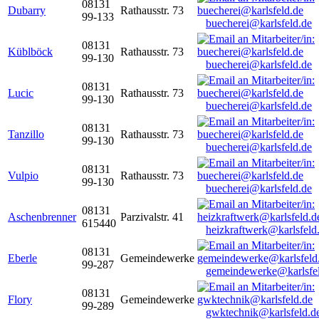
08131
Dubarry
Rathausstr. 73
99-133
buecherei@karlsfeld.de
08131
Küblböck
Rathausstr. 73
99-130
buecherei@karlsfeld.de
08131
Lucic
Rathausstr. 73
99-130
buecherei@karlsfeld.de
08131
Tanzillo
Rathausstr. 73
99-130
buecherei@karlsfeld.de
08131
Vulpio
Rathausstr. 73
99-130
buecherei@karlsfeld.de
08131
Aschenbrenner
Parzivalstr. 41
615440
heizkraftwerk@karlsfeld
08131
Eberle
Gemeindewerke
99-287
gemeindewerke@karlsfe
08131
Flory
Gemeindewerke
99-289
gwktechnik@karlsfeld.d