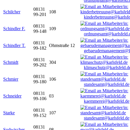
ordnungsamt@karlsfeld.
08131
Schilcher
108
99-201
kinderbetreuung@karlsfe
08131
Schindler F.
109
99-148
ordnungsamt@karlsfeld.
08131
Schindler T.
Ohmstraße 12
99-182
gebaeudemanagement@ka
08131
Schmidt
304
99-202
klimaschutz@karlsfeld.d
08131
Schmier
106
99-180
standesamt@karlsfeld.de
08131
Schneider
03
99-106
kaemmerei@karlsfeld.de
08131
Starke
107
99-152
standesamt@karlsfeld.de
08131
Sudwischer
08