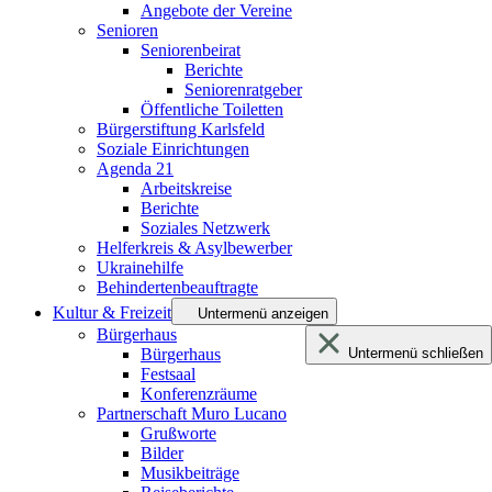
Angebote der Vereine
Senioren
Seniorenbeirat
Berichte
Seniorenratgeber
Öffentliche Toiletten
Bürgerstiftung Karlsfeld
Soziale Einrichtungen
Agenda 21
Arbeitskreise
Berichte
Soziales Netzwerk
Helferkreis & Asylbewerber
Ukrainehilfe
Behindertenbeauftragte
Kultur & Freizeit
Untermenü anzeigen
Bürgerhaus
Bürgerhaus
Untermenü schließen
Festsaal
Konferenzräume
Partnerschaft Muro Lucano
Grußworte
Bilder
Musikbeiträge