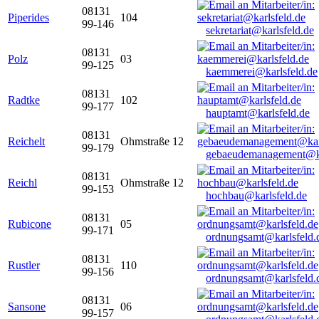
08131
Piperides
104
99-146
sekretariat@karlsfeld.de
08131
Polz
03
99-125
kaemmerei@karlsfeld.de
08131
Radtke
102
99-177
hauptamt@karlsfeld.de
08131
Reichelt
Ohmstraße 12
99-179
gebaeudemanagement@ka
08131
Reichl
Ohmstraße 12
99-153
hochbau@karlsfeld.de
08131
Rubicone
05
99-171
ordnungsamt@karlsfeld.
08131
Rustler
110
99-156
ordnungsamt@karlsfeld.
08131
Sansone
06
99-157