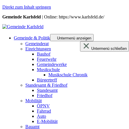
Direkt zum Inhalt springen
Gemeinde Karlsfeld
| Online: https://www.karlsfeld.de/
Gemeinde & Politik
Untermenü anzeigen
Gemeinderat
Einrichtungen
Untermenü schließen
Bauhof
Feuerwehr
Gemeindewerke
Musikschule
Musikschule Chronik
Bürgertreff
Standesamt & Friedhof
Standesamt
Friedhof
Mobilität
ÖPNV
Fahrrad
Auto
E-Mobilität
Bauamt