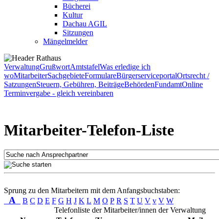
Bücherei
Kultur
Dachau AGIL
Sitzungen
Mängelmelder
Verwaltung
Grußwort
Amtstafel
Was erledige ich
wo
Mitarbeiter
Sachgebiete
Formulare
Bürgerserviceportal
Ortsrecht /
Satzungen
Steuern, Gebühren, Beiträge
Behörden
Fundamt
Online
Terminvergabe - gleich vereinbaren
Mitarbeiter-Telefon-Liste
Sprung zu den Mitarbeitern mit dem Anfangsbuchstaben:
A
B
C
D
E
F
G
H
J
K
L
M
O
P
R
S
T
U
V
v
V
W
Telefonliste der Mitarbeiter/innen der Verwaltung