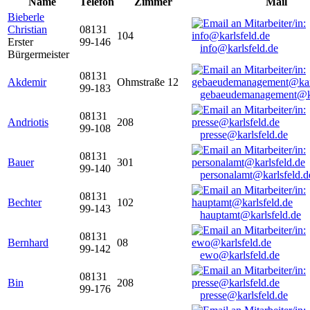
Name
Telefon
Zimmer
Mail
Bieberle
Christian
08131
104
Erster
99-146
info@karlsfeld.de
Bürgermeister
08131
Akdemir
Ohmstraße 12
99-183
gebaeudemanagement@ka
08131
Andriotis
208
99-108
presse@karlsfeld.de
08131
Bauer
301
99-140
personalamt@karlsfeld.d
08131
Bechter
102
99-143
hauptamt@karlsfeld.de
08131
Bernhard
08
99-142
ewo@karlsfeld.de
08131
Bin
208
99-176
presse@karlsfeld.de