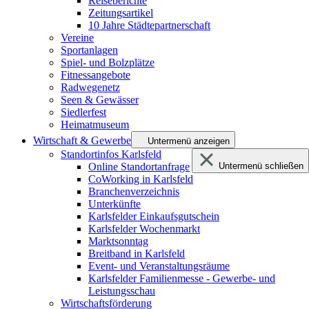
Reiseberichte
Zeitungsartikel
10 Jahre Städtepartnerschaft
Vereine
Sportanlagen
Spiel- und Bolzplätze
Fitnessangebote
Radwegenetz
Seen & Gewässer
Siedlerfest
Heimatmuseum
Wirtschaft & Gewerbe
Untermenü anzeigen
Standortinfos Karlsfeld
Online Standortanfrage
Untermenü schließen
CoWorking in Karlsfeld
Branchenverzeichnis
Unterkünfte
Karlsfelder Einkaufsgutschein
Karlsfelder Wochenmarkt
Marktsonntag
Breitband in Karlsfeld
Event- und Veranstaltungsräume
Karlsfelder Familienmesse - Gewerbe- und
Leistungsschau
Wirtschaftsförderung