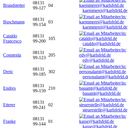
08131
Brandstetter
04
99-127
kaemmerei@karlsfeld.de
08131
Buschmann
03
99-154
kaemmerei@karlsfeld.de
Cataldo
08131
105
Francesco
99-200
cataldo@karlsfeld.de
08131
Constenla
205
99-123
edv@karlsfeld.de
08131
Deric
302
99-185
personalamt@karlsfeld.d
08131
Endres
210
99-159
bauamt@karlsfeld.de
08131
Etterer
02
99-241
steuerstelle@karlsfeld.de
08131
Franke
01
99-144
kasse@karlsfeld.de