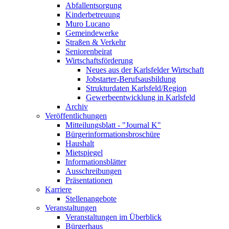
Abfallentsorgung
Kinderbetreuung
Muro Lucano
Gemeindewerke
Straßen & Verkehr
Seniorenbeirat
Wirtschaftsförderung
Neues aus der Karlsfelder Wirtschaft
Jobstarter-Berufsausbildung
Strukturdaten Karlsfeld/Region
Gewerbeentwicklung in Karlsfeld
Archiv
Veröffentlichungen
Mitteilungsblatt - "Journal K"
Bürgerinformationsbroschüre
Haushalt
Mietspiegel
Informationsblätter
Ausschreibungen
Präsentationen
Karriere
Stellenangebote
Veranstaltungen
Veranstaltungen im Überblick
Bürgerhaus