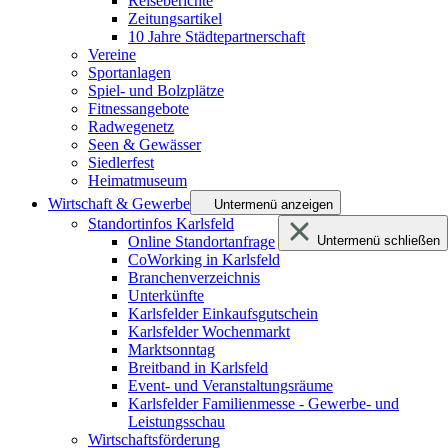
Reiseberichte
Zeitungsartikel
10 Jahre Städtepartnerschaft
Vereine
Sportanlagen
Spiel- und Bolzplätze
Fitnessangebote
Radwegenetz
Seen & Gewässer
Siedlerfest
Heimatmuseum
Wirtschaft & Gewerbe
Untermenü anzeigen
Standortinfos Karlsfeld
Online Standortanfrage
Untermenü schließen
CoWorking in Karlsfeld
Branchenverzeichnis
Unterkünfte
Karlsfelder Einkaufsgutschein
Karlsfelder Wochenmarkt
Marktsonntag
Breitband in Karlsfeld
Event- und Veranstaltungsräume
Karlsfelder Familienmesse - Gewerbe- und
Leistungsschau
Wirtschaftsförderung