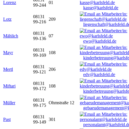
Lorenz
01
99-244
kasse@karlsfeld.de
08131
Lotz
209
99-216
liegenschaft@karlsfeld.d
08131
Mählich
07
99-136
ewo@karlsfeld.de
08131
Mayr
108
99-169
kinderbetreuung@karlsfe
08131
Mertl
206
99-121
edv@karlsfeld.de
08131
Miftari
108
99-172
kinderbetreuung@karlsfe
08131
Müller
Ohmstraße 12
99-175
gebaeudemanagement@ka
08131
Past
301
99-149
personalamt@karlsfeld.d