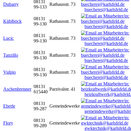
08131
Dubarry
Rathausstr. 73
99-133
buecherei@karlsfeld.de
08131
Küblböck
Rathausstr. 73
99-130
buecherei@karlsfeld.de
08131
Lucic
Rathausstr. 73
99-130
buecherei@karlsfeld.de
08131
Tanzillo
Rathausstr. 73
99-130
buecherei@karlsfeld.de
08131
Vulpio
Rathausstr. 73
99-130
buecherei@karlsfeld.de
08131
Aschenbrenner
Parzivalstr. 41
615440
heizkraftwerk@karlsfeld
08131
Eberle
Gemeindewerke
99-287
gemeindewerke@karlsfe
08131
Flory
Gemeindewerke
99-289
gwktechnik@karlsfeld.d