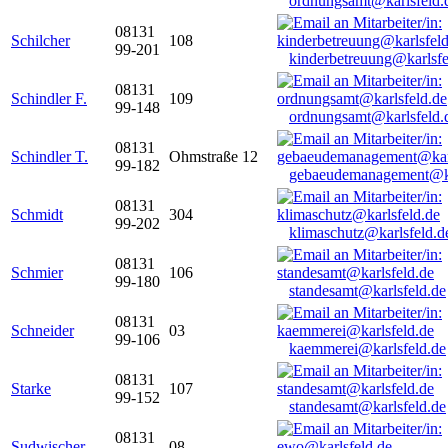
ordnungsamt@karlsfeld.
08131
Schilcher
108
99-201
kinderbetreuung@karlsfe
08131
Schindler F.
109
99-148
ordnungsamt@karlsfeld.
08131
Schindler T.
Ohmstraße 12
99-182
gebaeudemanagement@ka
08131
Schmidt
304
99-202
klimaschutz@karlsfeld.d
08131
Schmier
106
99-180
standesamt@karlsfeld.de
08131
Schneider
03
99-106
kaemmerei@karlsfeld.de
08131
Starke
107
99-152
standesamt@karlsfeld.de
08131
Sudwischer
08