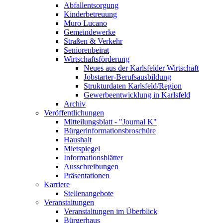
Abfallentsorgung
Kinderbetreuung
Muro Lucano
Gemeindewerke
Straßen & Verkehr
Seniorenbeirat
Wirtschaftsförderung
Neues aus der Karlsfelder Wirtschaft
Jobstarter-Berufsausbildung
Strukturdaten Karlsfeld/Region
Gewerbeentwicklung in Karlsfeld
Archiv
Veröffentlichungen
Mitteilungsblatt - "Journal K"
Bürgerinformationsbroschüre
Haushalt
Mietspiegel
Informationsblätter
Ausschreibungen
Präsentationen
Karriere
Stellenangebote
Veranstaltungen
Veranstaltungen im Überblick
Bürgerhaus