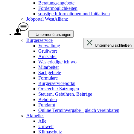
Beratungsangebote
Fördermöglichkeiten
sonstige Informationen und Initiativen
Jobportal WestAllianz
Untermenü anzeigen
Bürgerservice
Verwaltung
Untermenü schließen
Grußwort
Amtstafel
Was erledige ich wo
Mitarbeiter
Sachgebiete
Formulare
Bürgerserviceportal
Ortsrecht / Satzungen
Steuern, Gebühren, Beiträge
Behörden
Fundamt
Online Terminvergabe - gleich vereinbaren
Aktuelles
Alle
Umwelt
Klimaschutz