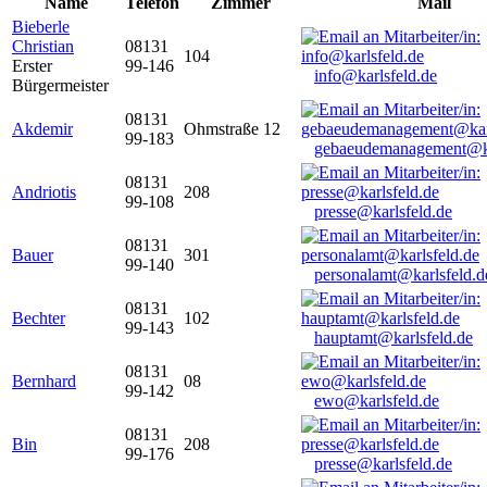
Name
Telefon
Zimmer
Mail
Bieberle
Christian
08131
104
Erster
99-146
info@karlsfeld.de
Bürgermeister
08131
Akdemir
Ohmstraße 12
99-183
gebaeudemanagement@ka
08131
Andriotis
208
99-108
presse@karlsfeld.de
08131
Bauer
301
99-140
personalamt@karlsfeld.d
08131
Bechter
102
99-143
hauptamt@karlsfeld.de
08131
Bernhard
08
99-142
ewo@karlsfeld.de
08131
Bin
208
99-176
presse@karlsfeld.de