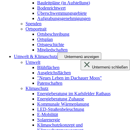
Bauleitpläne (in Aufstellung)
Bodenrichtwert
Überschwemmungsgebiete
Aufgrabungsgenehmigungen
Spenden
Ortsportrait
Ortsbeschreibung
Ortsplan
Ortsgeschichte
Mitgliedschaften
Umwelt & Klimaschutz
Untermenü anzeigen
Umwelt
Blühflächen
Untermenü schließen
Ausgleichsflächen
"Neues Leben im Dachauer Moos"
Patenschaften
Klimaschutz
Energieberatung im Karlsfelder Rathaus
Energieberatung Zuhause
Kommunale Wärmeplanung
LED-Straßenbeleuchtung
E-Mobilität
Solarenergie
Klimaschutzkonzept und