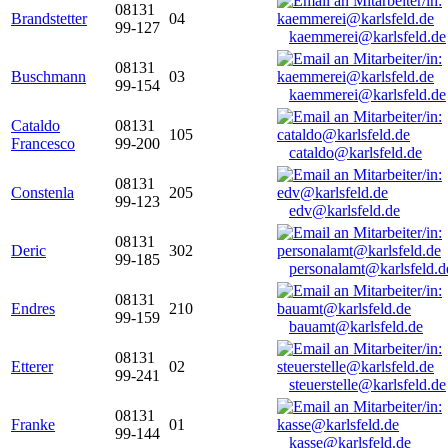
08131
Brandstetter
04
99-127
kaemmerei@karlsfeld.de
08131
Buschmann
03
99-154
kaemmerei@karlsfeld.de
Cataldo
08131
105
Francesco
99-200
cataldo@karlsfeld.de
08131
Constenla
205
99-123
edv@karlsfeld.de
08131
Deric
302
99-185
personalamt@karlsfeld.d
08131
Endres
210
99-159
bauamt@karlsfeld.de
08131
Etterer
02
99-241
steuerstelle@karlsfeld.de
08131
Franke
01
99-144
kasse@karlsfeld.de