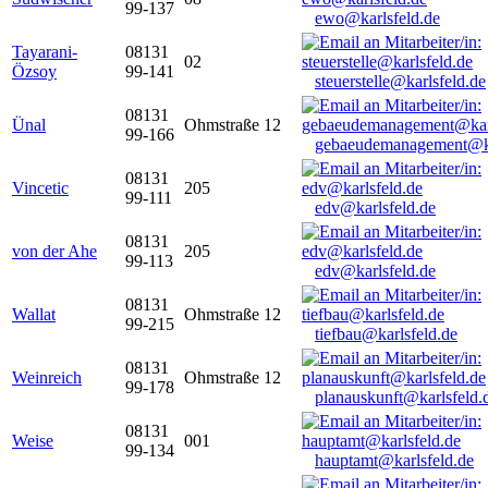
99-137
ewo@karlsfeld.de
Tayarani-
08131
02
Özsoy
99-141
steuerstelle@karlsfeld.de
08131
Ünal
Ohmstraße 12
99-166
gebaeudemanagement@ka
08131
Vincetic
205
99-111
edv@karlsfeld.de
08131
von der Ahe
205
99-113
edv@karlsfeld.de
08131
Wallat
Ohmstraße 12
99-215
tiefbau@karlsfeld.de
08131
Weinreich
Ohmstraße 12
99-178
planauskunft@karlsfeld.
08131
Weise
001
99-134
hauptamt@karlsfeld.de