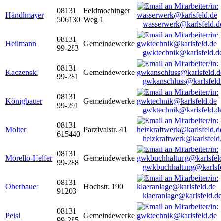
08131
Feldmochinger
Händlmayer
506130
Weg 1
wasserwerk@karlsfeld.d
08131
Heilmann
Gemeindewerke
99-283
gwktechnik@karlsfeld.d
08131
Kaczenski
Gemeindewerke
99-281
gwkanschluss@karlsfeld
08131
Königbauer
Gemeindewerke
99-291
gwktechnik@karlsfeld.d
08131
Molter
Parzivalstr. 41
615440
heizkraftwerk@karlsfeld
08131
Morello-Helfer
Gemeindewerke
99-288
gwkbuchhaltung@karlsfe
08131
Oberbauer
Hochstr. 190
91203
klaeranlage@karlsfeld.d
08131
Peisl
Gemeindewerke
99-285