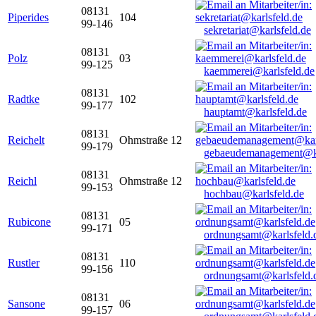
08131
Piperides
104
99-146
sekretariat@karlsfeld.de
08131
Polz
03
99-125
kaemmerei@karlsfeld.de
08131
Radtke
102
99-177
hauptamt@karlsfeld.de
08131
Reichelt
Ohmstraße 12
99-179
gebaeudemanagement@ka
08131
Reichl
Ohmstraße 12
99-153
hochbau@karlsfeld.de
08131
Rubicone
05
99-171
ordnungsamt@karlsfeld.
08131
Rustler
110
99-156
ordnungsamt@karlsfeld.
08131
Sansone
06
99-157