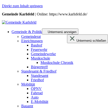
Direkt zum Inhalt springen
Gemeinde Karlsfeld
| Online: https://www.karlsfeld.de/
Gemeinde & Politik
Untermenü anzeigen
Gemeinderat
Einrichtungen
Untermenü schließen
Bauhof
Feuerwehr
Gemeindewerke
Musikschule
Musikschule Chronik
Bürgertreff
Standesamt & Friedhof
Standesamt
Friedhof
Mobilität
ÖPNV
Fahrrad
Auto
E-Mobilität
Bauamt