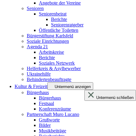
Angebote der Vereine
Senioren
Seniorenbeirat
Berichte
Seniorenratgeber
Öffentliche Toiletten
Bürgerstiftung Karlsfeld
Soziale Einrichtungen
Agenda 21
Arbeitskreise
Berichte
Soziales Netzwerk
Helferkreis & Asylbewerber
Ukrainehilfe
Behindertenbeauftragte
Kultur & Freizeit
Untermenü anzeigen
Bürgerhaus
Bürgerhaus
Untermenü schließen
Festsaal
Konferenzräume
Partnerschaft Muro Lucano
Grußworte
Bilder
Musikbeiträge