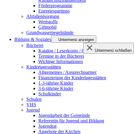
Klimaschutzmanagement
Förderprogramme
Energiespartipps
Abfallentsorgung
Wertstoffe
Giftmobil
Grundwasserpegelstände
Bildung & Soziales
Untermenü anzeigen
Bücherei
Katalog / Leserkonto / Onleihe netBIB24
Untermenü schließen
Termine in der Bücherei
Wichtige Informationen
Kindertagesstätten
Allgemeines / Ansprechpartner
Finanzierung der Kindertagesstätten
1-3-jährige Kinder
3-6-jährige Kinder
Schulkinder
Schulen
VHS
Jugend
Jugendarbeit der Gemeinde
Referentin für Jugend und Bildung
Jugendrat
Angebote der Kirchen