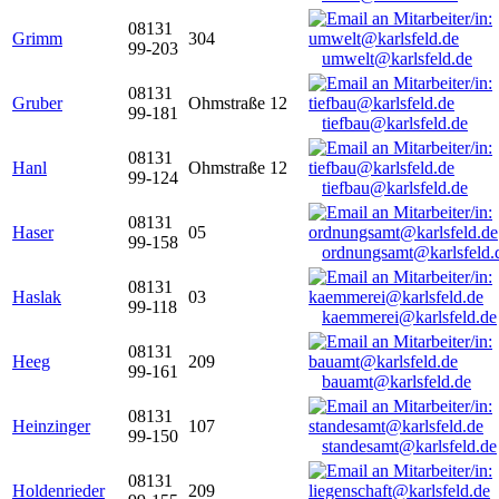
08131
Grimm
304
99-203
umwelt@karlsfeld.de
08131
Gruber
Ohmstraße 12
99-181
tiefbau@karlsfeld.de
08131
Hanl
Ohmstraße 12
99-124
tiefbau@karlsfeld.de
08131
Haser
05
99-158
ordnungsamt@karlsfeld.
08131
Haslak
03
99-118
kaemmerei@karlsfeld.de
08131
Heeg
209
99-161
bauamt@karlsfeld.de
08131
Heinzinger
107
99-150
standesamt@karlsfeld.de
08131
Holdenrieder
209