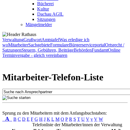
Bücherei
Kultur
Dachau AGIL
Sitzungen
Mängelmelder
Verwaltung
Grußwort
Amtstafel
Was erledige ich
wo
Mitarbeiter
Sachgebiete
Formulare
Bürgerserviceportal
Ortsrecht /
Satzungen
Steuern, Gebühren, Beiträge
Behörden
Fundamt
Online
Terminvergabe - gleich vereinbaren
Mitarbeiter-Telefon-Liste
Sprung zu den Mitarbeitern mit dem Anfangsbuchstaben:
A
B
C
D
E
F
G
H
J
K
L
M
O
P
R
S
T
U
V
v
V
W
Telefonliste der Mitarbeiter/innen der Verwaltung