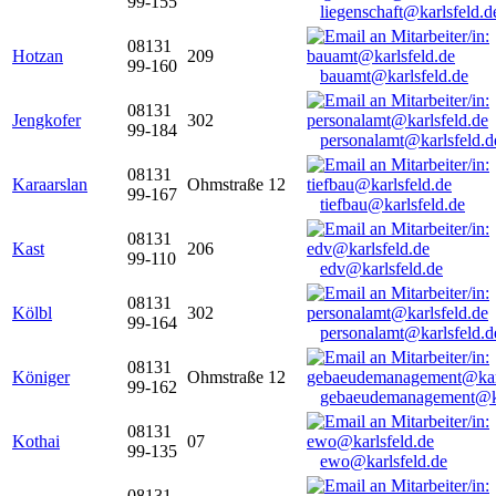
99-155
liegenschaft@karlsfeld.d
08131
Hotzan
209
99-160
bauamt@karlsfeld.de
08131
Jengkofer
302
99-184
personalamt@karlsfeld.d
08131
Karaarslan
Ohmstraße 12
99-167
tiefbau@karlsfeld.de
08131
Kast
206
99-110
edv@karlsfeld.de
08131
Kölbl
302
99-164
personalamt@karlsfeld.d
08131
Königer
Ohmstraße 12
99-162
gebaeudemanagement@ka
08131
Kothai
07
99-135
ewo@karlsfeld.de
08131