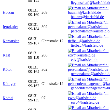
99-155
liegenschaft@karlsfeld.d
08131
Hotzan
209
99-160
bauamt@karlsfeld.de
08131
Jengkofer
302
99-184
personalamt@karlsfeld.d
08131
Karaarslan
Ohmstraße 12
99-167
tiefbau@karlsfeld.de
08131
Kast
206
99-110
edv@karlsfeld.de
08131
Kölbl
302
99-164
personalamt@karlsfeld.d
08131
Königer
Ohmstraße 12
99-162
gebaeudemanagement@ka
08131
Kothai
07
99-135
ewo@karlsfeld.de
08131