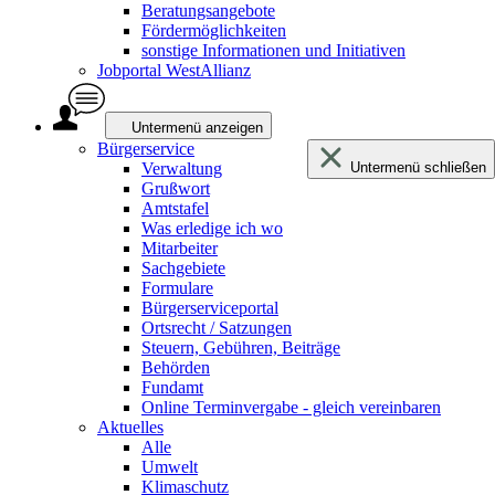
Beratungsangebote
Fördermöglichkeiten
sonstige Informationen und Initiativen
Jobportal WestAllianz
Untermenü anzeigen
Bürgerservice
Verwaltung
Untermenü schließen
Grußwort
Amtstafel
Was erledige ich wo
Mitarbeiter
Sachgebiete
Formulare
Bürgerserviceportal
Ortsrecht / Satzungen
Steuern, Gebühren, Beiträge
Behörden
Fundamt
Online Terminvergabe - gleich vereinbaren
Aktuelles
Alle
Umwelt
Klimaschutz