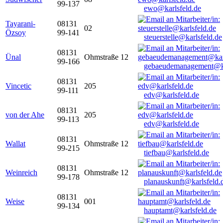
99-137
ewo@karlsfeld.de
Tayarani-
08131
02
Özsoy
99-141
steuerstelle@karlsfeld.de
08131
Ünal
Ohmstraße 12
99-166
gebaeudemanagement@ka
08131
Vincetic
205
99-111
edv@karlsfeld.de
08131
von der Ahe
205
99-113
edv@karlsfeld.de
08131
Wallat
Ohmstraße 12
99-215
tiefbau@karlsfeld.de
08131
Weinreich
Ohmstraße 12
99-178
planauskunft@karlsfeld.
08131
Weise
001
99-134
hauptamt@karlsfeld.de