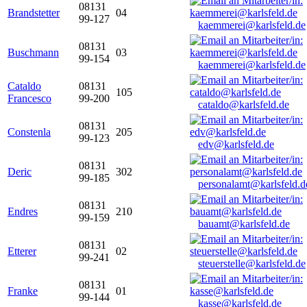
08131
Brandstetter
04
99-127
kaemmerei@karlsfeld.de
08131
Buschmann
03
99-154
kaemmerei@karlsfeld.de
Cataldo
08131
105
Francesco
99-200
cataldo@karlsfeld.de
08131
Constenla
205
99-123
edv@karlsfeld.de
08131
Deric
302
99-185
personalamt@karlsfeld.d
08131
Endres
210
99-159
bauamt@karlsfeld.de
08131
Etterer
02
99-241
steuerstelle@karlsfeld.de
08131
Franke
01
99-144
kasse@karlsfeld.de