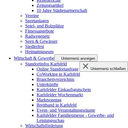
Reiseberichte
Zeitungsartikel
10 Jahre Städtepartnerschaft
Vereine
Sportanlagen
Spiel- und Bolzplätze
Fitnessangebote
Radwegenetz
Seen & Gewässer
Siedlerfest
Heimatmuseum
Wirtschaft & Gewerbe
Untermenü anzeigen
Standortinfos Karlsfeld
Online Standortanfrage
Untermenü schließen
CoWorking in Karlsfeld
Branchenverzeichnis
Unterkünfte
Karlsfelder Einkaufsgutschein
Karlsfelder Wochenmarkt
Marktsonntag
Breitband in Karlsfeld
Event- und Veranstaltungsräume
Karlsfelder Familienmesse - Gewerbe- und
Leistungsschau
Wirtschaftsförderung