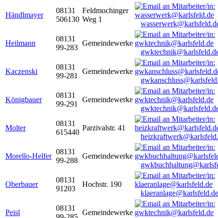
08131
Feldmochinger
Händlmayer
506130
Weg 1
wasserwerk@karlsfeld.d
08131
Heilmann
Gemeindewerke
99-283
gwktechnik@karlsfeld.d
08131
Kaczenski
Gemeindewerke
99-281
gwkanschluss@karlsfeld
08131
Königbauer
Gemeindewerke
99-291
gwktechnik@karlsfeld.d
08131
Molter
Parzivalstr. 41
615440
heizkraftwerk@karlsfeld
08131
Morello-Helfer
Gemeindewerke
99-288
gwkbuchhaltung@karlsfe
08131
Oberbauer
Hochstr. 190
91203
klaeranlage@karlsfeld.d
08131
Peisl
Gemeindewerke
99-285