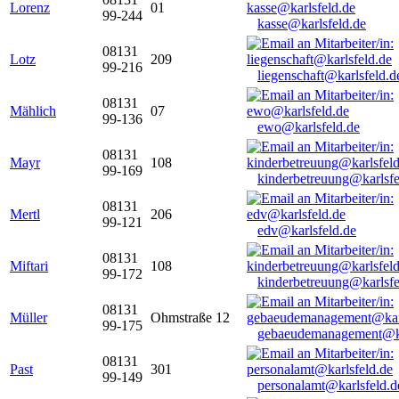
Lorenz
01
99-244
kasse@karlsfeld.de
08131
Lotz
209
99-216
liegenschaft@karlsfeld.d
08131
Mählich
07
99-136
ewo@karlsfeld.de
08131
Mayr
108
99-169
kinderbetreuung@karlsfe
08131
Mertl
206
99-121
edv@karlsfeld.de
08131
Miftari
108
99-172
kinderbetreuung@karlsfe
08131
Müller
Ohmstraße 12
99-175
gebaeudemanagement@ka
08131
Past
301
99-149
personalamt@karlsfeld.d