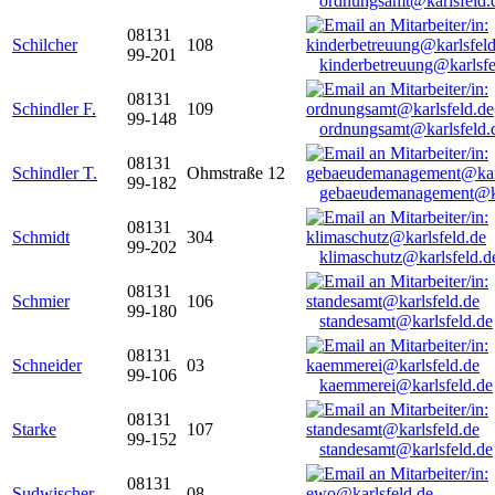
ordnungsamt@karlsfeld.
08131
Schilcher
108
99-201
kinderbetreuung@karlsfe
08131
Schindler F.
109
99-148
ordnungsamt@karlsfeld.
08131
Schindler T.
Ohmstraße 12
99-182
gebaeudemanagement@ka
08131
Schmidt
304
99-202
klimaschutz@karlsfeld.d
08131
Schmier
106
99-180
standesamt@karlsfeld.de
08131
Schneider
03
99-106
kaemmerei@karlsfeld.de
08131
Starke
107
99-152
standesamt@karlsfeld.de
08131
Sudwischer
08