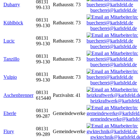
08131
Dubarry
Rathausstr. 73
99-133
buecherei@karlsfeld.de
08131
Küblböck
Rathausstr. 73
99-130
buecherei@karlsfeld.de
08131
Lucic
Rathausstr. 73
99-130
buecherei@karlsfeld.de
08131
Tanzillo
Rathausstr. 73
99-130
buecherei@karlsfeld.de
08131
Vulpio
Rathausstr. 73
99-130
buecherei@karlsfeld.de
08131
Aschenbrenner
Parzivalstr. 41
615440
heizkraftwerk@karlsfeld
08131
Eberle
Gemeindewerke
99-287
gemeindewerke@karlsfe
08131
Flory
Gemeindewerke
99-289
gwktechnik@karlsfeld.d