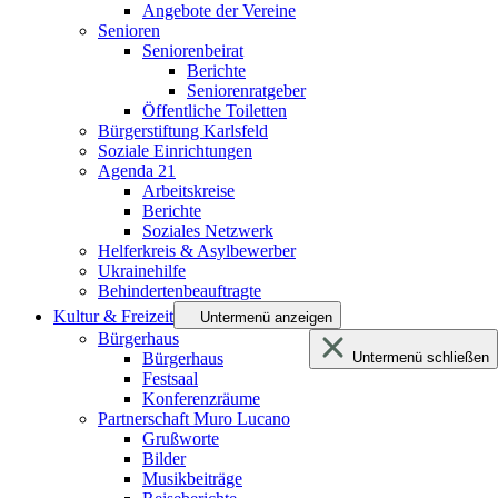
Angebote der Vereine
Senioren
Seniorenbeirat
Berichte
Seniorenratgeber
Öffentliche Toiletten
Bürgerstiftung Karlsfeld
Soziale Einrichtungen
Agenda 21
Arbeitskreise
Berichte
Soziales Netzwerk
Helferkreis & Asylbewerber
Ukrainehilfe
Behindertenbeauftragte
Kultur & Freizeit
Untermenü anzeigen
Bürgerhaus
Bürgerhaus
Untermenü schließen
Festsaal
Konferenzräume
Partnerschaft Muro Lucano
Grußworte
Bilder
Musikbeiträge