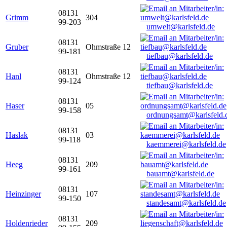
08131
Grimm
304
99-203
umwelt@karlsfeld.de
08131
Gruber
Ohmstraße 12
99-181
tiefbau@karlsfeld.de
08131
Hanl
Ohmstraße 12
99-124
tiefbau@karlsfeld.de
08131
Haser
05
99-158
ordnungsamt@karlsfeld.
08131
Haslak
03
99-118
kaemmerei@karlsfeld.de
08131
Heeg
209
99-161
bauamt@karlsfeld.de
08131
Heinzinger
107
99-150
standesamt@karlsfeld.de
08131
Holdenrieder
209