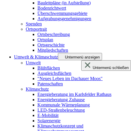
Bauleitpläne (in Aufstellung)
Bodenrichtwert
Überschwemmungsgebiete
Aufgrabungsgenehmigungen
Spenden
Ortsportrait
Ortsbeschreibung
Ortsplan
Ortsgeschichte
Mitgliedschaften
Umwelt & Klimaschutz
Untermenü anzeigen
Umwelt
Blühflächen
Untermenü schließen
Ausgleichsflächen
"Neues Leben im Dachauer Moos"
Patenschaften
Klimaschutz
Energieberatung im Karlsfelder Rathaus
Energieberatung Zuhause
Kommunale Wärmeplanung
LED-Straßenbeleuchtung
E-Mobilität
Solarenergie
Klimaschutzkonzept und