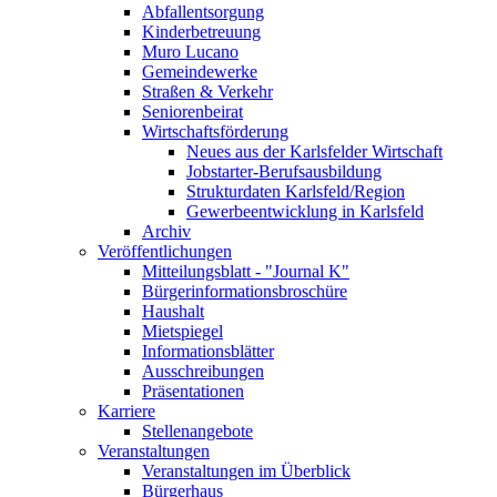
Abfallentsorgung
Kinderbetreuung
Muro Lucano
Gemeindewerke
Straßen & Verkehr
Seniorenbeirat
Wirtschaftsförderung
Neues aus der Karlsfelder Wirtschaft
Jobstarter-Berufsausbildung
Strukturdaten Karlsfeld/Region
Gewerbeentwicklung in Karlsfeld
Archiv
Veröffentlichungen
Mitteilungsblatt - "Journal K"
Bürgerinformationsbroschüre
Haushalt
Mietspiegel
Informationsblätter
Ausschreibungen
Präsentationen
Karriere
Stellenangebote
Veranstaltungen
Veranstaltungen im Überblick
Bürgerhaus