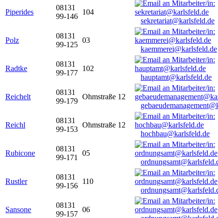
08131
Piperides
104
99-146
sekretariat@karlsfeld.de
08131
Polz
03
99-125
kaemmerei@karlsfeld.de
08131
Radtke
102
99-177
hauptamt@karlsfeld.de
08131
Reichelt
Ohmstraße 12
99-179
gebaeudemanagement@ka
08131
Reichl
Ohmstraße 12
99-153
hochbau@karlsfeld.de
08131
Rubicone
05
99-171
ordnungsamt@karlsfeld.
08131
Rustler
110
99-156
ordnungsamt@karlsfeld.
08131
Sansone
06
99-157