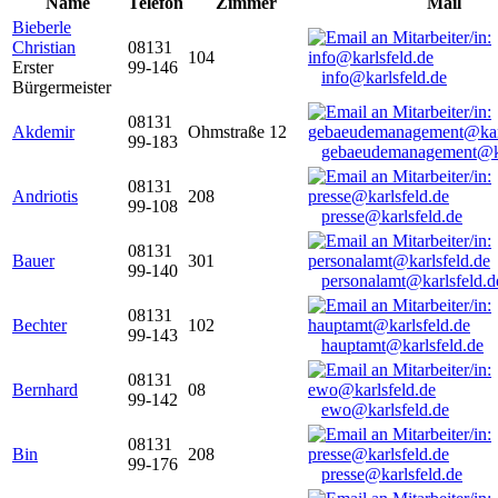
Name
Telefon
Zimmer
Mail
Bieberle
Christian
08131
104
Erster
99-146
info@karlsfeld.de
Bürgermeister
08131
Akdemir
Ohmstraße 12
99-183
gebaeudemanagement@ka
08131
Andriotis
208
99-108
presse@karlsfeld.de
08131
Bauer
301
99-140
personalamt@karlsfeld.d
08131
Bechter
102
99-143
hauptamt@karlsfeld.de
08131
Bernhard
08
99-142
ewo@karlsfeld.de
08131
Bin
208
99-176
presse@karlsfeld.de