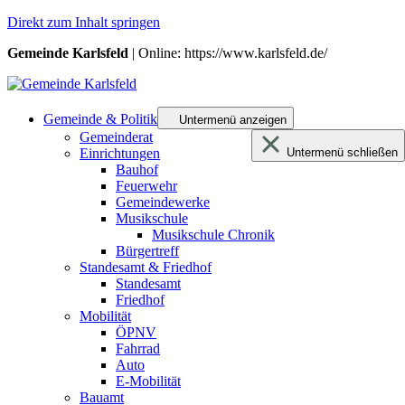
Direkt zum Inhalt springen
Gemeinde Karlsfeld
| Online: https://www.karlsfeld.de/
Gemeinde & Politik
Untermenü anzeigen
Gemeinderat
Einrichtungen
Untermenü schließen
Bauhof
Feuerwehr
Gemeindewerke
Musikschule
Musikschule Chronik
Bürgertreff
Standesamt & Friedhof
Standesamt
Friedhof
Mobilität
ÖPNV
Fahrrad
Auto
E-Mobilität
Bauamt