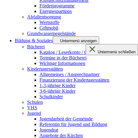
Klimaschutzmanagement
Förderprogramme
Energiespartipps
Abfallentsorgung
Wertstoffe
Giftmobil
Grundwasserpegelstände
Bildung & Soziales
Untermenü anzeigen
Bücherei
Katalog / Leserkonto / Onleihe netBIB24
Untermenü schließen
Termine in der Bücherei
Wichtige Informationen
Kindertagesstätten
Allgemeines / Ansprechpartner
Finanzierung der Kindertagesstätten
1-3-jährige Kinder
3-6-jährige Kinder
Schulkinder
Schulen
VHS
Jugend
Jugendarbeit der Gemeinde
Referentin für Jugend und Bildung
Jugendrat
Angebote der Kirchen