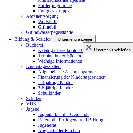
Klimaschutzmanagement
Förderprogramme
Energiespartipps
Abfallentsorgung
Wertstoffe
Giftmobil
Grundwasserpegelstände
Bildung & Soziales
Untermenü anzeigen
Bücherei
Katalog / Leserkonto / Onleihe netBIB24
Untermenü schließen
Termine in der Bücherei
Wichtige Informationen
Kindertagesstätten
Allgemeines / Ansprechpartner
Finanzierung der Kindertagesstätten
1-3-jährige Kinder
3-6-jährige Kinder
Schulkinder
Schulen
VHS
Jugend
Jugendarbeit der Gemeinde
Referentin für Jugend und Bildung
Jugendrat
Angebote der Kirchen