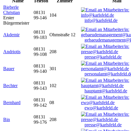
Name
Telefon
Zimmer
Mail
Bieberle
Christian
08131
104
Erster
99-146
info@karlsfeld.de
Bürgermeister
08131
Akdemir
Ohmstraße 12
99-183
gebaeudemanagement@ka
08131
Andriotis
208
99-108
presse@karlsfeld.de
08131
Bauer
301
99-140
personalamt@karlsfeld.d
08131
Bechter
102
99-143
hauptamt@karlsfeld.de
08131
Bernhard
08
99-142
ewo@karlsfeld.de
08131
Bin
208
99-176
presse@karlsfeld.de