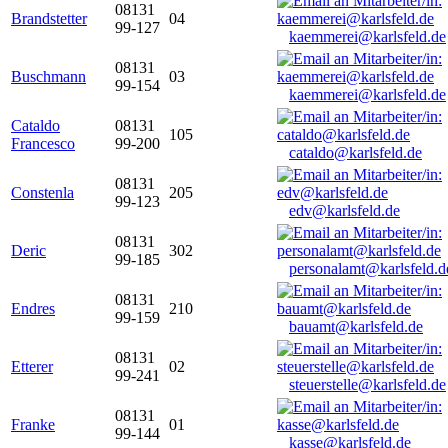
08131
Brandstetter
04
99-127
kaemmerei@karlsfeld.de
08131
Buschmann
03
99-154
kaemmerei@karlsfeld.de
Cataldo
08131
105
Francesco
99-200
cataldo@karlsfeld.de
08131
Constenla
205
99-123
edv@karlsfeld.de
08131
Deric
302
99-185
personalamt@karlsfeld.d
08131
Endres
210
99-159
bauamt@karlsfeld.de
08131
Etterer
02
99-241
steuerstelle@karlsfeld.de
08131
Franke
01
99-144
kasse@karlsfeld.de