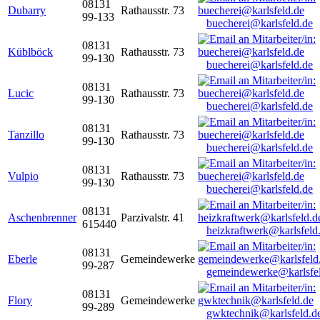
08131
Dubarry
Rathausstr. 73
99-133
buecherei@karlsfeld.de
08131
Küblböck
Rathausstr. 73
99-130
buecherei@karlsfeld.de
08131
Lucic
Rathausstr. 73
99-130
buecherei@karlsfeld.de
08131
Tanzillo
Rathausstr. 73
99-130
buecherei@karlsfeld.de
08131
Vulpio
Rathausstr. 73
99-130
buecherei@karlsfeld.de
08131
Aschenbrenner
Parzivalstr. 41
615440
heizkraftwerk@karlsfeld
08131
Eberle
Gemeindewerke
99-287
gemeindewerke@karlsfe
08131
Flory
Gemeindewerke
99-289
gwktechnik@karlsfeld.d