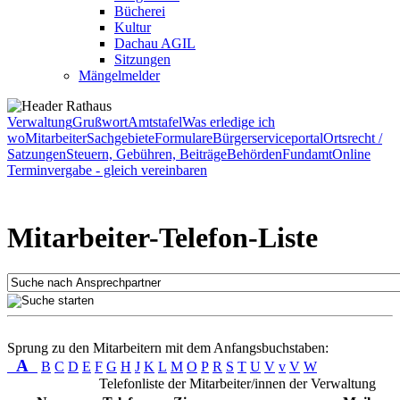
Bücherei
Kultur
Dachau AGIL
Sitzungen
Mängelmelder
Verwaltung
Grußwort
Amtstafel
Was erledige ich
wo
Mitarbeiter
Sachgebiete
Formulare
Bürgerserviceportal
Ortsrecht /
Satzungen
Steuern, Gebühren, Beiträge
Behörden
Fundamt
Online
Terminvergabe - gleich vereinbaren
Mitarbeiter-Telefon-Liste
Sprung zu den Mitarbeitern mit dem Anfangsbuchstaben:
A
B
C
D
E
F
G
H
J
K
L
M
O
P
R
S
T
U
V
v
V
W
Telefonliste der Mitarbeiter/innen der Verwaltung