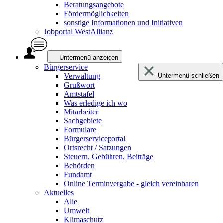
Beratungsangebote
Fördermöglichkeiten
sonstige Informationen und Initiativen
Jobportal WestAllianz
Untermenü anzeigen
Bürgerservice
Verwaltung
Untermenü schließen
Grußwort
Amtstafel
Was erledige ich wo
Mitarbeiter
Sachgebiete
Formulare
Bürgerserviceportal
Ortsrecht / Satzungen
Steuern, Gebühren, Beiträge
Behörden
Fundamt
Online Terminvergabe - gleich vereinbaren
Aktuelles
Alle
Umwelt
Klimaschutz