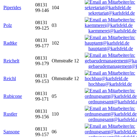
08131
Piperides
104
99-146
sekretariat@karlsfeld.de
08131
Polz
03
99-125
kaemmerei@karlsfeld.de
08131
Radtke
102
99-177
hauptamt@karlsfeld.de
08131
Reichelt
Ohmstraße 12
99-179
gebaeudemanagement@ka
08131
Reichl
Ohmstraße 12
99-153
hochbau@karlsfeld.de
08131
Rubicone
05
99-171
ordnungsamt@karlsfeld.
08131
Rustler
110
99-156
ordnungsamt@karlsfeld.
08131
Sansone
06
99-157