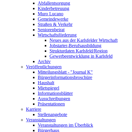
Abfallentsorgung
Kinderbetreuung
Muro Lucano
Gemeindewerke
Straßen & Verkehr
Seniorenbeirat
Wirtschaftsförderung
Neues aus der Karlsfelder Wirtschaft
Jobstarter-Berufsausbildung
Strukturdaten Karlsfeld/Region
Gewerbeentwicklung in Karlsfeld
Archiv
Veröffentlichungen
Mitteilungsblatt - "Journal K"
Bürgerinformationsbroschüre
Haushalt
Mietspiegel
Informationsblätter
Ausschreibungen
Präsentationen
Karriere
Stellenangebote
Veranstaltungen
Veranstaltungen im Überblick
Bürgerhaus