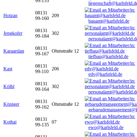
99-155
liegenschaft@karlsfeld.d
08131
Hotzan
209
99-160
bauamt@karlsfeld.de
08131
Jengkofer
302
99-184
personalamt@karlsfeld.d
08131
Karaarslan
Ohmstraße 12
99-167
tiefbau@karlsfeld.de
08131
Kast
206
99-110
edv@karlsfeld.de
08131
Kölbl
302
99-164
personalamt@karlsfeld.d
08131
Königer
Ohmstraße 12
99-162
gebaeudemanagement@ka
08131
Kothai
07
99-135
ewo@karlsfeld.de
08131