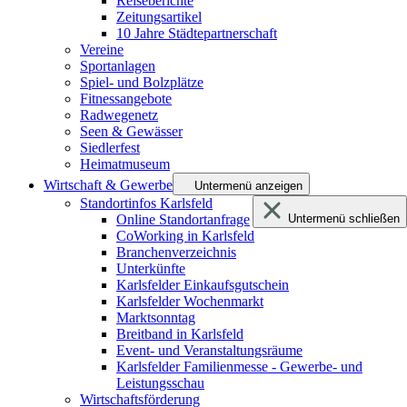
Reiseberichte
Zeitungsartikel
10 Jahre Städtepartnerschaft
Vereine
Sportanlagen
Spiel- und Bolzplätze
Fitnessangebote
Radwegenetz
Seen & Gewässer
Siedlerfest
Heimatmuseum
Wirtschaft & Gewerbe
Untermenü anzeigen
Standortinfos Karlsfeld
Online Standortanfrage
Untermenü schließen
CoWorking in Karlsfeld
Branchenverzeichnis
Unterkünfte
Karlsfelder Einkaufsgutschein
Karlsfelder Wochenmarkt
Marktsonntag
Breitband in Karlsfeld
Event- und Veranstaltungsräume
Karlsfelder Familienmesse - Gewerbe- und
Leistungsschau
Wirtschaftsförderung