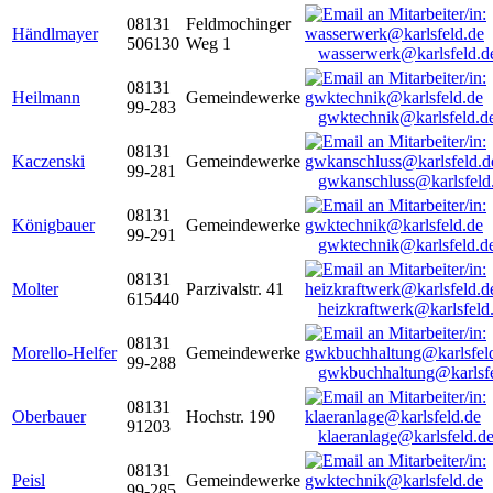
08131
Feldmochinger
Händlmayer
506130
Weg 1
wasserwerk@karlsfeld.d
08131
Heilmann
Gemeindewerke
99-283
gwktechnik@karlsfeld.d
08131
Kaczenski
Gemeindewerke
99-281
gwkanschluss@karlsfeld
08131
Königbauer
Gemeindewerke
99-291
gwktechnik@karlsfeld.d
08131
Molter
Parzivalstr. 41
615440
heizkraftwerk@karlsfeld
08131
Morello-Helfer
Gemeindewerke
99-288
gwkbuchhaltung@karlsfe
08131
Oberbauer
Hochstr. 190
91203
klaeranlage@karlsfeld.d
08131
Peisl
Gemeindewerke
99-285