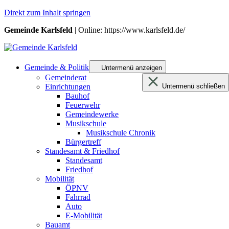
Direkt zum Inhalt springen
Gemeinde Karlsfeld
| Online: https://www.karlsfeld.de/
Gemeinde & Politik
Untermenü anzeigen
Gemeinderat
Einrichtungen
Untermenü schließen
Bauhof
Feuerwehr
Gemeindewerke
Musikschule
Musikschule Chronik
Bürgertreff
Standesamt & Friedhof
Standesamt
Friedhof
Mobilität
ÖPNV
Fahrrad
Auto
E-Mobilität
Bauamt