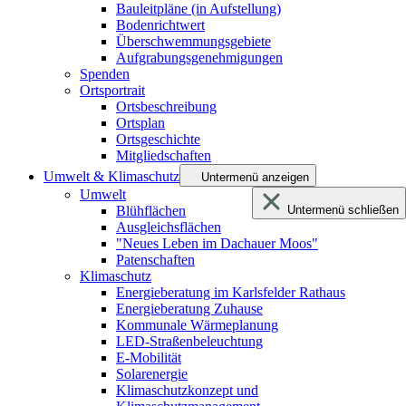
Bauleitpläne (in Aufstellung)
Bodenrichtwert
Überschwemmungsgebiete
Aufgrabungsgenehmigungen
Spenden
Ortsportrait
Ortsbeschreibung
Ortsplan
Ortsgeschichte
Mitgliedschaften
Umwelt & Klimaschutz
Untermenü anzeigen
Umwelt
Blühflächen
Untermenü schließen
Ausgleichsflächen
"Neues Leben im Dachauer Moos"
Patenschaften
Klimaschutz
Energieberatung im Karlsfelder Rathaus
Energieberatung Zuhause
Kommunale Wärmeplanung
LED-Straßenbeleuchtung
E-Mobilität
Solarenergie
Klimaschutzkonzept und