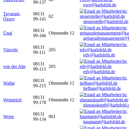
99-137
ewo@karlsfeld.de
Tayarani-
08131
02
Özsoy
99-141
steuerstelle@karlsfeld.de
08131
Ünal
Ohmstraße 12
99-166
gebaeudemanagement@ka
08131
Vincetic
205
99-111
edv@karlsfeld.de
08131
von der Ahe
205
99-113
edv@karlsfeld.de
08131
Wallat
Ohmstraße 12
99-215
tiefbau@karlsfeld.de
08131
Weinreich
Ohmstraße 12
99-178
planauskunft@karlsfeld.
08131
Weise
001
99-134
hauptamt@karlsfeld.de