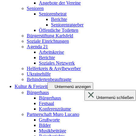
Angebote der Vereine
Senioren
Seniorenbeirat
Berichte
Seniorenratgeber
Öffentliche Toiletten
Bürgerstiftung Karlsfeld
Soziale Einrichtungen
Agenda 21
Arbeitskreise
Berichte
Soziales Netzwerk
Helferkreis & Asylbewerber
Ukrainehilfe
Behindertenbeauftragte
Kultur & Freizeit
Untermenü anzeigen
Bürgerhaus
Bürgerhaus
Untermenü schließen
Festsaal
Konferenzräume
Partnerschaft Muro Lucano
Grußworte
Bilder
Musikbeiträge