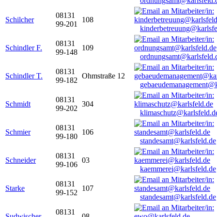
ordnungsamt@karlsfeld.
08131
Schilcher
108
99-201
kinderbetreuung@karlsfe
08131
Schindler F.
109
99-148
ordnungsamt@karlsfeld.
08131
Schindler T.
Ohmstraße 12
99-182
gebaeudemanagement@ka
08131
Schmidt
304
99-202
klimaschutz@karlsfeld.d
08131
Schmier
106
99-180
standesamt@karlsfeld.de
08131
Schneider
03
99-106
kaemmerei@karlsfeld.de
08131
Starke
107
99-152
standesamt@karlsfeld.de
08131
Sudwischer
08