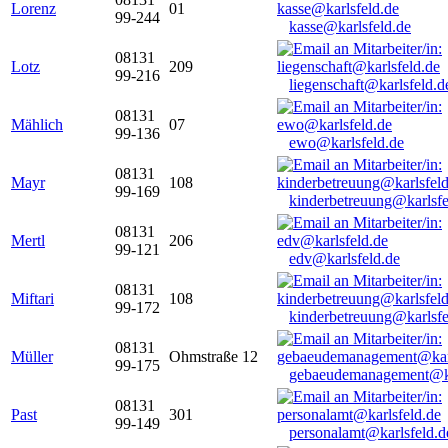
Lorenz
01
99-244
kasse@karlsfeld.de
08131
Lotz
209
99-216
liegenschaft@karlsfeld.d
08131
Mählich
07
99-136
ewo@karlsfeld.de
08131
Mayr
108
99-169
kinderbetreuung@karlsfe
08131
Mertl
206
99-121
edv@karlsfeld.de
08131
Miftari
108
99-172
kinderbetreuung@karlsfe
08131
Müller
Ohmstraße 12
99-175
gebaeudemanagement@ka
08131
Past
301
99-149
personalamt@karlsfeld.d