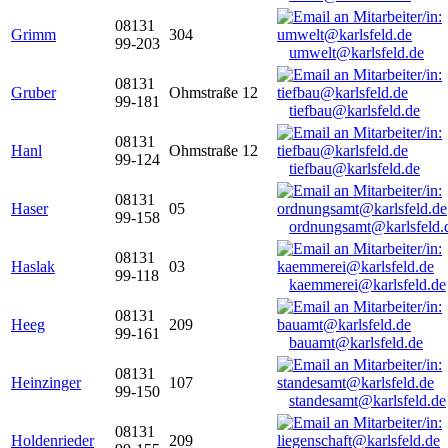
08131
Grimm
304
99-203
umwelt@karlsfeld.de
08131
Gruber
Ohmstraße 12
99-181
tiefbau@karlsfeld.de
08131
Hanl
Ohmstraße 12
99-124
tiefbau@karlsfeld.de
08131
Haser
05
99-158
ordnungsamt@karlsfeld.
08131
Haslak
03
99-118
kaemmerei@karlsfeld.de
08131
Heeg
209
99-161
bauamt@karlsfeld.de
08131
Heinzinger
107
99-150
standesamt@karlsfeld.de
08131
Holdenrieder
209